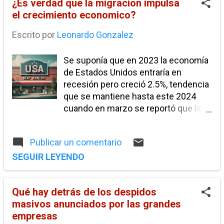
¿Es verdad que la migracion impulsa
informalidad
libre comercio
el crecimiento economico?
negociacion TLC
presupuesto
Escrito por
Leonardo Gonzalez
puerto peñasco
reforma migratoria
rescate financiero
tasa de desempleo
Se suponía que en 2023 la economía
de Estados Unidos entraría en
Austeridad económica.
Devaluacion interna
recesión pero creció 2.5%, tendencia
España
Franja fronteriza
que se mantiene hasta este 2024
Grecia
Hayek
cuando en marzo se reportó que la
IVA
Información de interés
Keynes
economía estadounidense creó 300
mil empleos, datos que desafiaban a
Mexicali
Paraisos Fiscales
Publicar un comentario
la teoría económica hasta el pasado
Recuperación Económica
mes de marzo, cuando se publicaron
SEGUIR LEYENDO
una serie de estudios académicos
Rescate econonomico
TARP
TLC
TLCAN
que apuntan a que este
acceso bancario
ahorro
arancel
Qué hay detrás de los despidos
comportamiento se debe al gran flujo
masivos anunciados por las grandes
de migrantes que han desbordado la
aranceles. sales tax
boder adjustment tax
empresas
frontera sur de Estados Unidos,