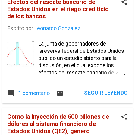
Efectos del rescate bancario de
informalidad
libre comercio
Estados Unidos en el riego crediticio
negociacion TLC
presupuesto
de los bancos
puerto peñasco
reforma migratoria
Escrito por
Leonardo Gonzalez
rescate financiero
tasa de desempleo
La junta de gobernadores de
Austeridad económica.
Devaluacion interna
lareserva federal de Estados Unidos
España
Franja fronteriza
publico un estudio abierto para la
Grecia
Hayek
discusión, en el cual expone los
IVA
Información de interés
Keynes
efectos del rescate bancario de 2008
(TARP) en el riesgo crediticio que
Mexicali
Paraisos Fiscales
toman los bancos que recibieron
Recuperación Económica
SEGUIR LEYENDO
1 comentario
capitalización por medio de este
rescate entre 2008 y el año 2010.
Rescate econonomico
TARP
TLC
TLCAN
Como podemos recordar la principal
acceso bancario
ahorro
arancel
causa de la gran recesión de 2008
Como la inyección de 600 billones de
fue el riesgo excesivo que tomaron
dólares al sistema financiero de
aranceles. sales tax
boder adjustment tax
los bancos principalmente de
Estados Unidos (QE2), genero