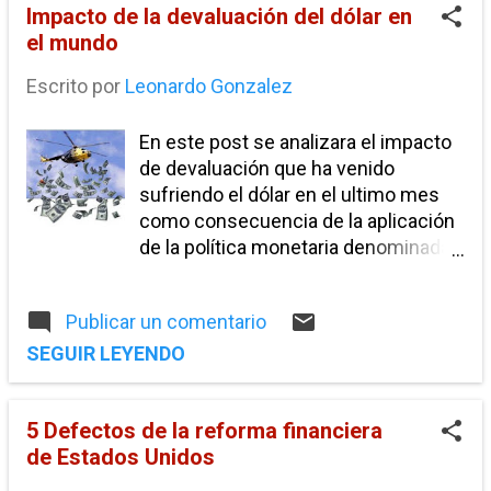
Impacto de la devaluación del dólar en
el mundo
Escrito por
Leonardo Gonzalez
En este post se analizara el impacto
de devaluación que ha venido
sufriendo el dólar en el ultimo mes
como consecuencia de la aplicación
de la política monetaria denominada
Cuantitative Easing, la cual en breves
rasgos consistió en que la reserva
Publicar un comentario
federal genero dinero electrónico
para auto comprar bonos del tesoro,
SEGUIR LEYENDO
este dinero lo utilizaron para adquirir
activos de los bancos y que estos
5 Defectos de la reforma financiera
pudieran incrementar sus reservas
de Estados Unidos
para poder contar con un mayor
apalancamiento y así poder prestar