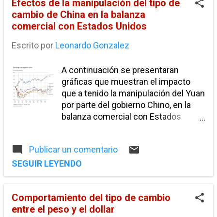
Efectos de la manipulación del tipo de
informalidad
libre comercio
cambio de China en la balanza
negociacion TLC
presupuesto
comercial con Estados Unidos
puerto peñasco
reforma migratoria
Escrito por
Leonardo Gonzalez
rescate financiero
tasa de desempleo
A continuación se presentaran
Austeridad económica.
Devaluacion interna
gráficas que muestran el impacto
España
Franja fronteriza
que a tenido la manipulación del Yuan
Grecia
Hayek
por parte del gobierno Chino, en la
IVA
Información de interés
Keynes
balanza comercial con Estados
Unidos. En la siguiente gráfica se
Mexicali
Paraisos Fiscales
muestran las variaciones en el tipo
Recuperación Económica
Publicar un comentario
de cambio de las principales
monedas del mundo contra el dolar.
SEGUIR LEYENDO
Rescate econonomico
TARP
TLC
TLCAN
En ella se puede observar que el
acceso bancario
ahorro
arancel
Yuan se estado apreciando en los
Comportamiento del tipo de cambio
últimos meses desde Mayo de 2010.
aranceles. sales tax
boder adjustment tax
entre el peso y el dollar
Otro punto importante es como