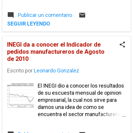
prospera BC la deuda del estado
asciende a 11 mil 675 millones de
Publicar un comentario
pesos. La deuda que reporta la
SEGUIR LEYENDO
Secretaria de Hacienda a Septiembre
de 2010 se desglosa de la siguiente
manera. Ninrod Blog
INEGI da a conocer el Indicador de
pedidos manufactureros de Agosto
de 2010
Escrito por
Leonardo Gonzalez
El INEGI dio a conocer los resultados
de su escuesta mensual de opinion
empresarial, la cual nos sirve para
darnos una idea de como se
encuentra el sector manufacturero
del pais, ya que muestra la opinion
generalizada de los empresarios