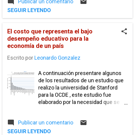
Publicar un comentario
sobre su situacion con respecto al
mes anterior. Fuente
SEGUIR LEYENDO
http://www.inegi.org.mx/inegi/conte
nidos/espanol/prensa/comunicados
El costo que representa el bajo
/pedidos.asp
desempeño educativo para la
economía de un país
Escrito por
Leonardo Gonzalez
A continuación presentare algunos
de los resultados de un estudio que
realizo la universidad de Stanford
para la OCDE , este estudio fue
elaborado por la necesidad que se
presenta en California y en algunos
países desarrollados de
Publicar un comentario
demostrarles a sus gobernantes los
costos que conllevara en un futuro
SEGUIR LEYENDO