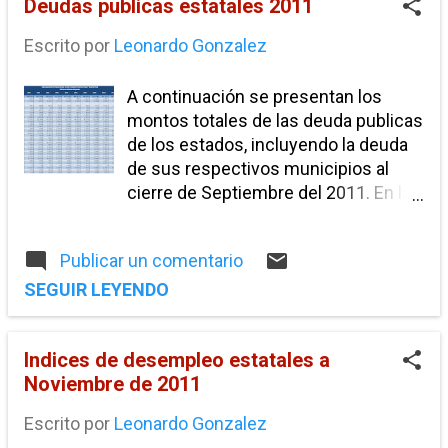
Deudas publicas estatales 2011
informalidad
libre comercio
negociacion TLC
presupuesto
Escrito por
Leonardo Gonzalez
puerto peñasco
reforma migratoria
A continuación se presentan los
rescate financiero
tasa de desempleo
montos totales de las deuda publicas
de los estados, incluyendo la deuda
Austeridad económica.
Devaluacion interna
de sus respectivos municipios al
España
Franja fronteriza
cierre de Septiembre del 2011. En la
Grecia
Hayek
tabla se puede observar la deuda
IVA
Información de interés
Keynes
publica total de los estados al cierre
Publicar un comentario
de septiembre 2011 y de los 10 años
Mexicali
Paraisos Fiscales
anteriores. El
SEGUIR LEYENDO
Recuperación Económica
siguiente gráfico muestra los
montos de deuda publica de cada
Rescate econonomico
TARP
TLC
TLCAN
Indices de desempleo estatales a
uno de los estados pero por
acceso bancario
ahorro
arancel
Noviembre de 2011
habitante para ofrecer
una comparación mas clara de los
aranceles. sales tax
boder adjustment tax
Escrito por
Leonardo Gonzalez
niveles de endeudamiento de cada