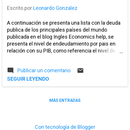
educativo de un país mayor es su
Escrito por
Leonardo Gonzalez
capacidad de innovación que...
A continuación se presenta una lista con la deuda
publica de los principales países del mundo
publicada en el blog Ingles Economics help, se
presenta el nivel de endeudamiento por pais en
relación con su PIB, como referencia el nivel de
endeudamiento de la economía global es del 53%
PAIS NIVEL DE ENDEUDAMIENTO 1 ZIMBAWE
Publicar un comentario
304.30% 2 JAPON 192.10% 3 SAINT KITTS Y
NEVIS 185.00% 4 LIBANO 160.10% 5 JAMAICA
SEGUIR LEYENDO
131.70% 6 SINGAPURE 117.60% 7 ITALIA 115.20%
8 GRECIA 108.10% 9 SUDAN 104.50% 10 ISLANDIA
100.60% 11 BELGICA 99.00% 12 ESTADOS UNIDOS
MÁS ENTRADAS
90.80% 13 NICARAGUA 87.00% ...
Con tecnología de Blogger