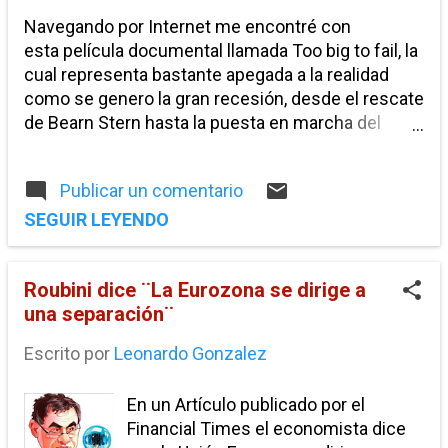
campo
capitulo 19
comercio
Europa, finalmente en esta semana la
Navegando por Internet me encontré con
calificación de deuda de Japón
commodities
competencia
esta película documental llamada Too big to fail, la
también ha sido reducida debido a
cual representa bastante apegada a la realidad
crecimiento economico
crédito
las bajas expectativas de
como se genero la gran recesión, desde el rescate
crecimiento de la economía de ese
cuantitative easing
cuenta publica
de Bearn Stern hasta la puesta en marcha del
país. Durante la semana posterior a la
rescate financiero de 2008
demanda agregada
economia informal
degradación en la calificación de la
deuda de Estados Unidos me llamo la
egresos
equilibrio de mercado
Publicar un comentario
atención como en los medios y las
SEGUIR LEYENDO
autoridades gubernamentales de
exportaciones
impuesto al valor agregado
México, se referían a este evento
impuestos
industria exportacion
inequidad
casi como si se tratase del inicio de
Roubini dice ¨La Eurozona se dirige a
otra crisis aun más grave que la que
ingresos
mercado interno
una separación¨
vivimos en 2008, lo que a mi parecer
mercados ineficientes
microfinanciamientos
es una exageración ya que lo que
Escrito por
Leonardo Gonzalez
estamos viviendo en este
otros
outsourcing
partidos políticos
momento...
En un Artículo publicado por el
pobreza
politica energetica
Financial Times el economista dice
política monetaria
presupuesto de los estados