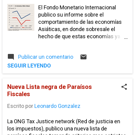
economías ya están creciendo, es interesante
El Fondo Monetario Internacional
recordar que este crecimiento se debe a sus
publico su informe sobre el
intensivos programas de estímulos y gasto
comportamiento de las economías
publico, y todavía siguen dependiendo de la
Asiáticas, en donde sobresale el
recuperación de otras economías para
hecho de que estas economías ya se
reestablecer sus niveles de exportaciones, algo
han recuperado de la crisis y ya
similar suce...
registran crecimiento económico. Al
Publicar un comentario
ver este informe inmediatamente
surge la interrogante ¿Cómo
SEGUIR LEYENDO
consiguieron recuperarse tan rápido
de la crisis si estas economías
Nueva Lista negra de Paraísos
dependen en gran medida de sus
Fiscales
exportaciones hacia Estados Unidos
y Europa? Tomando en cuenta que
Escrito por
Leonardo Gonzalez
en promedio el 30% de las
economías emergentes de Asia
La ONG Tax Justice network (Red de justicia en
corresponde a exportaciones, las
los impuestos), publico una nueva lista de
cuales en su mayoría se dirigen hacia