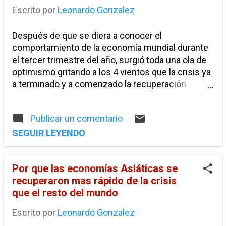
Escrito por
Leonardo Gonzalez
Después de que se diera a conocer el
comportamiento de la economía mundial durante
el tercer trimestre del año, surgió toda una ola de
optimismo gritando a los 4 vientos que la crisis ya
a terminado y a comenzado la recuperación
económica. Pero como el Fondo Monetario
Internacional lo indica esos son tan solo signos de
Publicar un comentario
recuperación y que a su ves son el resultado de
las medidas tomadas para hacer frente a la crisis.
SEGUIR LEYENDO
Es por ello que todavía muchos países siguen
manteniendo sus programas de estímulos
Por que las economías Asiáticas se
económicos y sus políticas expansivas, esto
recuperaron mas rápido de la crisis
porque todavía hace falta garantizar una
que el resto del mundo
recuperación sostenida la cual saque a la
economía mundial de la recesión en que se
Escrito por
Leonardo Gonzalez
encuentra. Por ejemplo los países asiáticos cuyas