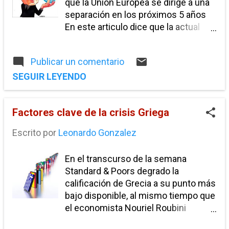
que la Unión Europea se dirige a una
separación en los próximos 5 años
quantitative easing
reforma financiera
En este articulo dice que la actual
reforma laboral
reforma politica
crisis a dejado expuestos los
principales problemas económicos
renegociacion
Publicar un comentario
de la Unión Europea, ya que según
renegociacion tratado de libre comercio
Roubini la Unión Europea nunca
SEGUIR LEYENDO
reunió las condiciones optimas para
reparto agrario
revolucion mexicana
salarios
una unión monetaria, porque los
Factores clave de la crisis Griega
líderes Europeos creyeron que la
sector hipotecario
sistema economico
falta de políticas fiscales y de tipo de
situación económica
subempleo
Escrito por
Leonardo Gonzalez
cambio acelerarían la creación de
reformas estructurales que
sueldo promedio de los mexicanos
En el transcurso de la semana
incrementarían la productividad y el
tasas de desempleo estados de mexico
Standard & Poors degrado la
crecimiento económico de la zona,
calificación de Grecia a su punto más
por el contrario las diversas tasas de
telecomunicaciones
tenencia vehicular
bajo disponible, al mismo tiempo que
interés que se implementaron en un
trabajadores indocumentados
el economista Nouriel Roubini
principio generaron políticas fiscales
publico un artículo donde dice que la
diferentes en los países de la unión,
trabajo en Mexico
vat