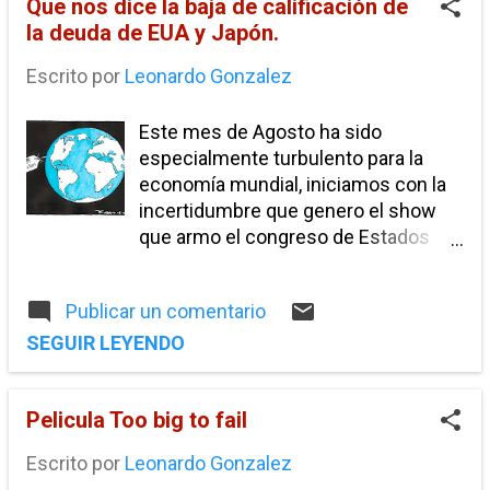
Que nos dice la baja de calificación de
informalidad
libre comercio
la deuda de EUA y Japón.
negociacion TLC
presupuesto
Escrito por
Leonardo Gonzalez
puerto peñasco
reforma migratoria
rescate financiero
tasa de desempleo
Este mes de Agosto ha sido
especialmente turbulento para la
Austeridad económica.
Devaluacion interna
economía mundial, iniciamos con la
España
Franja fronteriza
incertidumbre que genero el show
Grecia
Hayek
que armo el congreso de Estados
IVA
Información de interés
Keynes
Unidos con la ampliación del techo
de la deuda de dicho país,
Mexicali
Paraisos Fiscales
Publicar un comentario
posteriormente la baja en la
Recuperación Económica
calificación de la deuda de Estados
SEGUIR LEYENDO
Unidos genero miedo en los
Rescate econonomico
TARP
TLC
TLCAN
mercados que por algunos días
acceso bancario
ahorro
arancel
Pelicula Too big to fail
genero volatilidad en las principales
bolsas del mundo ayudado en parte
aranceles. sales tax
boder adjustment tax
Escrito por
Leonardo Gonzalez
por los problemas de deuda de