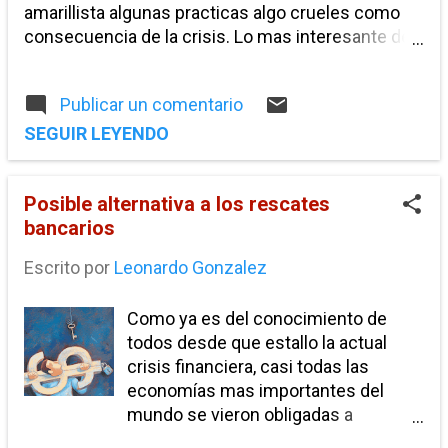
amarillista algunas practicas algo crueles como
crisis. En lugar de corregir la
consecuencia de la crisis. Lo mas interesante de
incapacidad de reaccionar de estas
este documental es la explicación de acuerdo al
instrucciones se les otorgan nuevas
punto de vista del autor sobre el porque de la
facultades, lo que significa que si se
Publicar un comentario
excesiva desregulacion financiera que se dio en
vuelven a dar las mismas
Wall Street, así como la falta de acción por parte
SEGUIR LEYENDO
circunstancias que generaron la
del gobierno y otras autoridades reguladoras de
crisis puede volver a ocurrir lo
Estados Unidos.
mismo ya que en vez de tomar
Posible alternativa a los rescates
medidas que obliguen a estas
bancarios
instituciones a actuar solamente se
les otorgaron nuevas facultades. 3.-
Escrito por
Leonardo Gonzalez
La reforma financiera no obl...
Como ya es del conocimiento de
todos desde que estallo la actual
crisis financiera, casi todas las
economías mas importantes del
mundo se vieron obligadas a
implementar rescates bancarios para